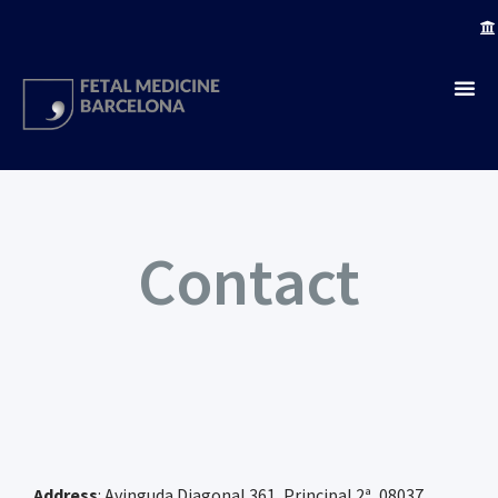
Contact
Address
: Avinguda Diagonal 361, Principal 2ª, 08037